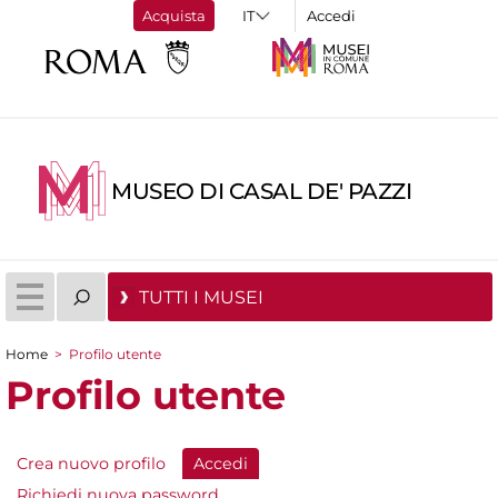
Acquista
Accedi
MUSEO DI CASAL DE' PAZZI
TUTTI I MUSEI
Home
>
Profilo utente
Tu sei qui
Profilo utente
Crea nuovo profilo
Accedi
(scheda attiva)
Schede primarie
Richiedi nuova password