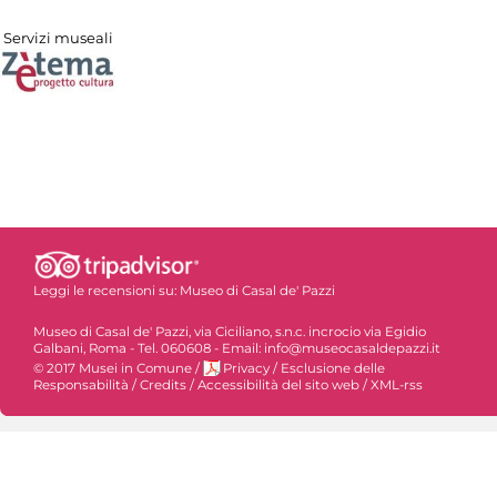
Servizi museali
Leggi le recensioni su:
Museo di Casal de' Pazzi
Museo di Casal de' Pazzi, via Ciciliano, s.n.c. incrocio via Egidio
Galbani, Roma - Tel. 060608 - Email: info@museocasaldepazzi.it
© 2017 Musei in Comune
/
Privacy
/
Esclusione delle
Responsabilità
/
Credits
/
Accessibilità del sito web
/
XML-rss