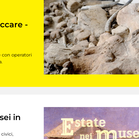
occare -
e con operatori
a.
sei in
civici,