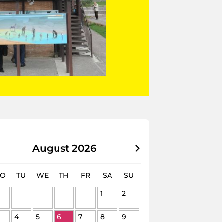
August
2026
O
TU
WE
TH
FR
SA
SU
1
2
4
5
6
7
8
9