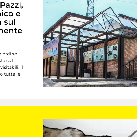
Pazzi,
nico e
a sul
mente
 giardino
sta sul
itabili. Il
 tutte le
,