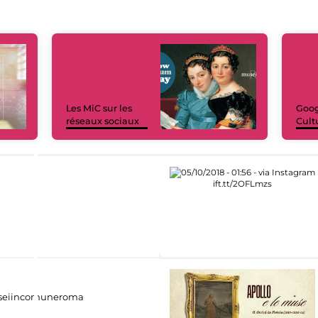
Les MiC sur les
Goog
réseaux sociaux
Cult
eiincomuneroma