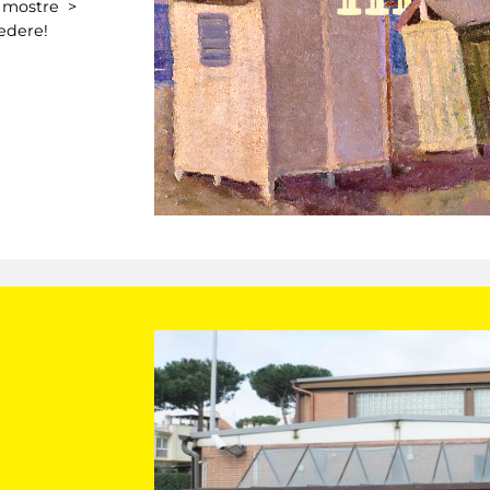
> mostre >
vedere!