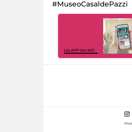
#MuseoCasaldePazzi
Les APP des MiC
mus