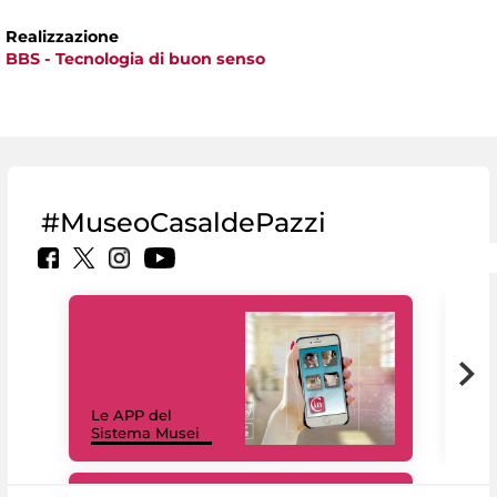
Realizzazione
BBS - Tecnologia di buon senso
#MuseoCasaldePazzi
Il 
Le APP del
Mus
Sistema Musei
net