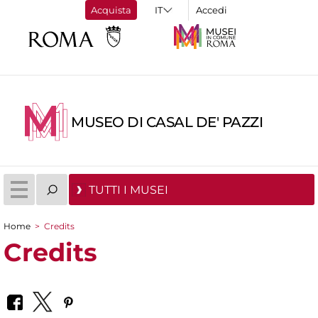
Acquista
Accedi
MUSEO DI CASAL DE' PAZZI
TUTTI I MUSEI
Home
>
Credits
Tu sei qui
Credits