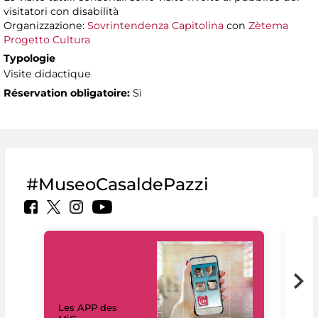
visitatori con disabilità
Organizzazione:
Sovrintendenza Capitolina
con
Zètema
Progetto Cultura
Typologie
Visite didactique
Réservation obligatoire:
Sì
#MuseoCasaldePazzi
Les APP des
Les