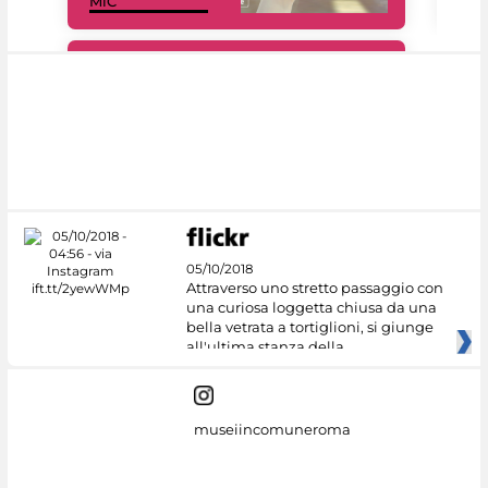
MiC
rés
#DiscoverMiC
05/10/2018
Attraverso uno stretto passaggio con
una curiosa loggetta chiusa da una
bella vetrata a tortiglioni, si giunge
all'ultima stanza della
museiincomuneroma