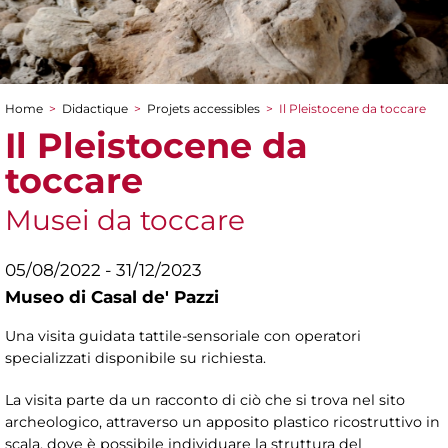
Home
>
Didactique
>
Projets accessibles
>
Il Pleistocene da toccare
You are here
Il Pleistocene da
toccare
Musei da toccare
05/08/2022 - 31/12/2023
Museo di Casal de' Pazzi
Una visita guidata tattile-sensoriale con operatori
specializzati disponibile su richiesta.
La visita parte da un racconto di ciò che si trova nel sito
archeologico, attraverso un apposito plastico ricostruttivo in
scala, dove è possibile individuare la struttura del