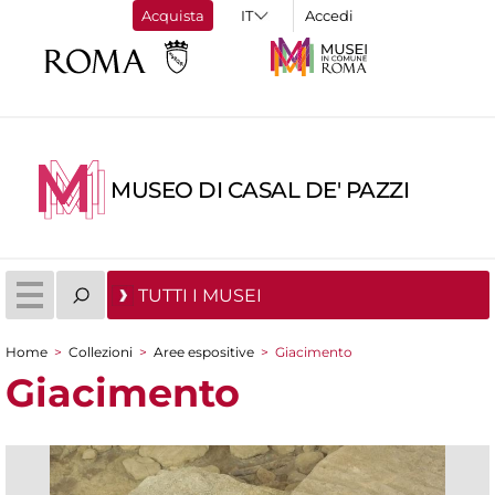
Acquista
Accedi
MUSEO DI CASAL DE' PAZZI
TUTTI I MUSEI
Home
>
Collezioni
>
Aree espositive
>
Giacimento
Tu sei qui
Giacimento