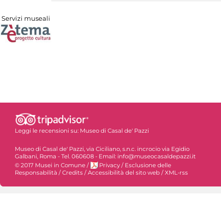
Servizi museali
Leggi le recensioni su:
Museo di Casal de' Pazzi
Museo di Casal de' Pazzi, via Ciciliano, s.n.c. incrocio via Egidio
Galbani, Roma - Tel. 060608 - Email: info@museocasaldepazzi.it
© 2017 Musei in Comune
/
Privacy
/
Esclusione delle
Responsabilità
/
Credits
/
Accessibilità del sito web
/
XML-rss