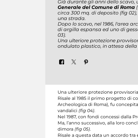
Già durante gli anni dello scavo,
Generale del Comune di Roma
circa 300 mq. di deposito
(fig 02)
una strada.
Dopo lo scavo, nel 1986, l'area ar
di argilla espansa ed uno di gess
03)
.
Una ulteriore protezione provvisor
ondulato plastico, in attesa dell
Una ulteriore protezione provvisoria 
Risale al 1985 il primo progetto di 
Archeologica di Roma), fu concepita 
vandalici
(fig 04)
.
Nel 1987, con fondi concessi dalla P
Ma, l’anno successivo, alla loro con
dimora
(fig 05)
.
Risale a questa data un accordo tra 