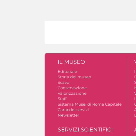
IL MUSEO
Editoriale
Storia del museo
B
Scavo
S
Conservazione
Valorizzazione
V
Staff
Sistema Musei di Roma Capitale
Carta dei servizi
A
Newsletter
SERVIZI SCIENTIFICI