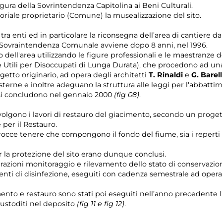
igura della Sovrintendenza Capitolina ai Beni Culturali.
roriale proprietario (Comune) la musealizzazione del sito.
a enti ed in particolare la riconsegna dell’area di cantiere da
Sovraintendenza Comunale avviene dopo 8 anni, nel 1996.
o dell'area utilizzando le figure professionali e le maestranze 
e Utili per Disoccupati di Lunga Durata), che procedono ad una
getto originario, ad opera degli architetti
T. Rinaldi
e
G. Barel
terne e inoltre adeguano la struttura alle leggi per l'abbattim
e si concludono nel gennaio 2000
(fig 08)
.
svolgono i lavori di restauro del giacimento, secondo un prog
 per il Restauro.
 rocce tenere che compongono il fondo del fiume, sia i reperti f
er la protezione del sito erano dunque conclusi.
razioni monitoraggio e rilevamento dello stato di conservazione
enti di disinfezione, eseguiti con cadenza semestrale ad opera
ento e restauro sono stati poi eseguiti nell’anno precedente l
custoditi nel deposito
(fig 11 e fig 12)
.