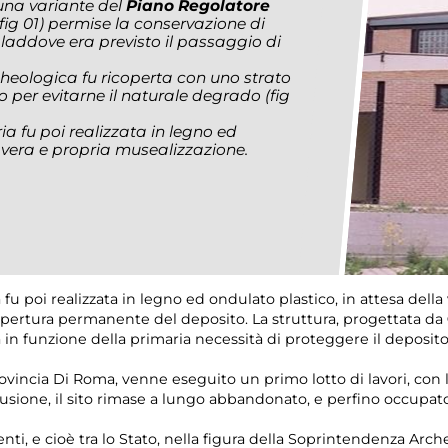
 una variante del
Piano Regolatore
(fig 01)
permise la conservazione di
, laddove era previsto il passaggio di
cheologica fu ricoperta con uno strato
o per evitarne il naturale degrado
(fig
ia fu poi realizzata in legno ed
a vera e propria musealizzazione.
fu poi realizzata in legno ed ondulato plastico, in attesa della
copertura permanente del deposito. La struttura, progettata da
in funzione della primaria necessità di proteggere il deposito 
rovincia Di Roma, venne eseguito un primo lotto di lavori, con 
clusione, il sito rimase a lungo abbandonato, e perfino occupat
enti, e cioè tra lo Stato, nella figura della Soprintendenza Ar