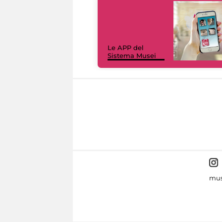
Le APP del
Sistema Musei
mus