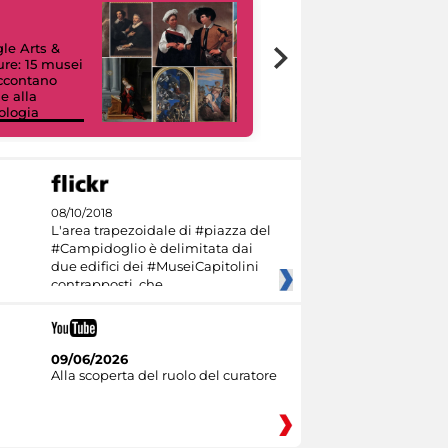
le Arts &
ure: 15 musei
accontano
e alla
ologia
I like MiC
08/10/2018
L'area trapezoidale di #piazza del
#Campidoglio è delimitata dai
due edifici dei #MuseiCapitolini
contrapposti, che
09/06/2026
Alla scoperta del ruolo del curatore