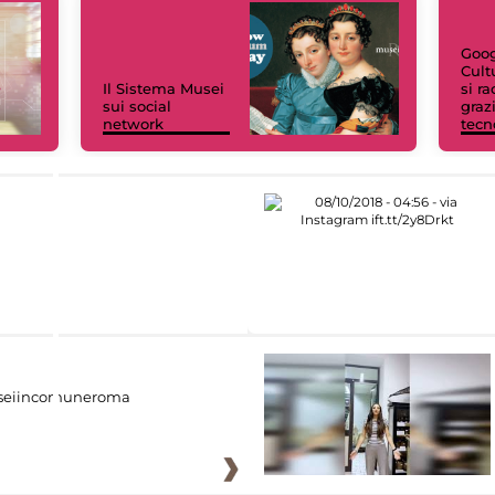
Goog
Cult
Il Sistema Musei
si r
sui social
grazi
network
tecn
eiincomuneroma