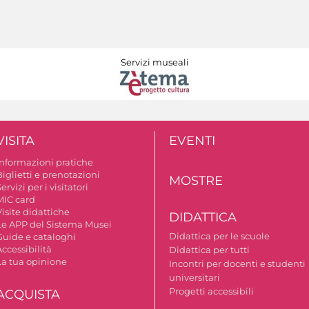
Servizi museali
VISITA
EVENTI
Informazioni pratiche
iglietti e prenotazioni
MOSTRE
ervizi per i visitatori
MIC card
isite didattiche
DIDATTICA
Le APP del Sistema Musei
Didattica per le scuole
Guide e cataloghi
ccessibilità
Didattica per tutti
La tua opinione
Incontri per docenti e studenti
universitari
Progetti accessibili
ACQUISTA