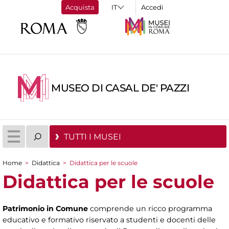
Acquista
Accedi
MUSEO DI CASAL DE' PAZZI
TUTTI I MUSEI
Home
>
Didattica
>
Didattica per le scuole
Tu sei qui
Didattica per le scuole
Patrimonio in Comune
comprende un ricco programma
educativo e formativo riservato a studenti e docenti delle