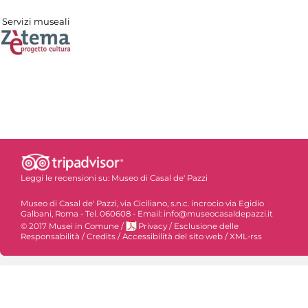
Servizi museali
Leggi le recensioni su:
Museo di Casal de' Pazzi
Museo di Casal de' Pazzi, via Ciciliano, s.n.c. incrocio via Egidio
Galbani, Roma - Tel. 060608 - Email: info@museocasaldepazzi.it
© 2017 Musei in Comune
/
Privacy
/
Esclusione delle
Responsabilità
/
Credits
/
Accessibilità del sito web
/
XML-rss