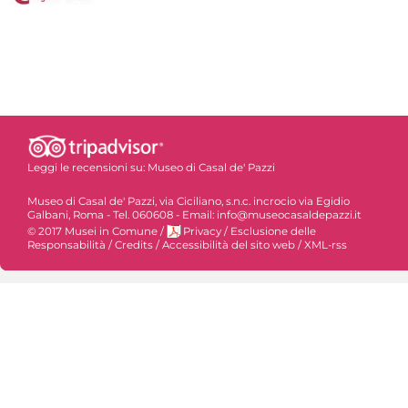
Leggi le recensioni su:
Museo di Casal de' Pazzi
Museo di Casal de' Pazzi, via Ciciliano, s.n.c. incrocio via Egidio
Galbani, Roma - Tel. 060608 - Email: info@museocasaldepazzi.it
© 2017 Musei in Comune
/
Privacy
/
Esclusione delle
Responsabilità
/
Credits
/
Accessibilità del sito web
/
XML-rss