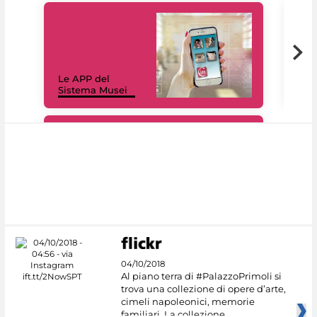
Il 
Le APP del
Mus
Sistema Musei
net
#DiscoverMiC
04/10/2018
Al piano terra di #PalazzoPrimoli si
trova una collezione di opere d’arte,
cimeli napoleonici, memorie
familiari. La collezione