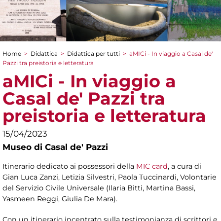
Home
>
Didattica
>
Didattica per tutti
>
aMICi - In viaggio a Casal de'
Tu sei qui
Pazzi tra preistoria e letteratura
aMICi - In viaggio a
Casal de' Pazzi tra
preistoria e letteratura
15/04/2023
Museo di Casal de' Pazzi
Itinerario dedicato ai possessori della
MIC card
, a cura di
Gian Luca Zanzi, Letizia Silvestri, Paola Tuccinardi, Volontarie
del Servizio Civile Universale (Ilaria Bitti, Martina Bassi,
Yasmeen Reggi, Giulia De Mara).
Con un itinerario incentrato sulla testimonianza di scrittori e