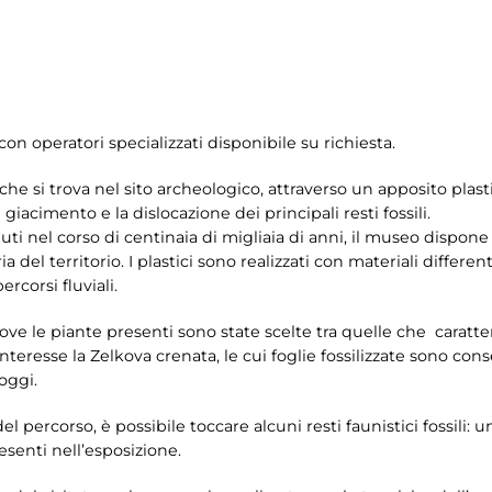
con operatori specializzati disponibile su richiesta.
che si trova nel sito archeologico, attraverso un apposito plasti
 giacimento e la dislocazione dei principali resti fossili.
i nel corso di centinaia di migliaia di anni, il museo dispone
a del territorio. I plastici sono realizzati con materiali differe
corsi fluviali.
dove le piante presenti sono state scelte tra quelle che caratt
e interesse la Zelkova crenata, le cui foglie fossilizzate sono 
oggi.
el percorso, è possibile toccare alcuni resti faunistici fossili:
resenti nell’esposizione.