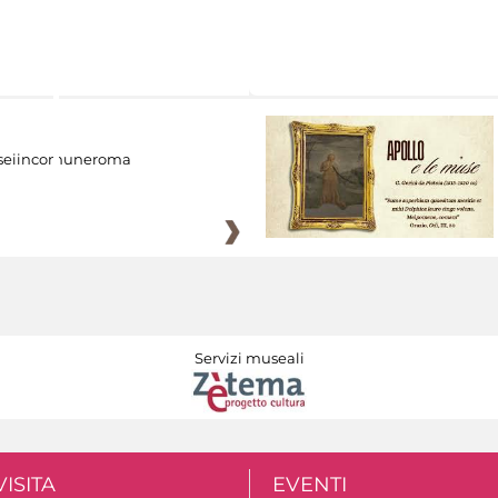
eiincomuneroma
Servizi museali
VISITA
EVENTI