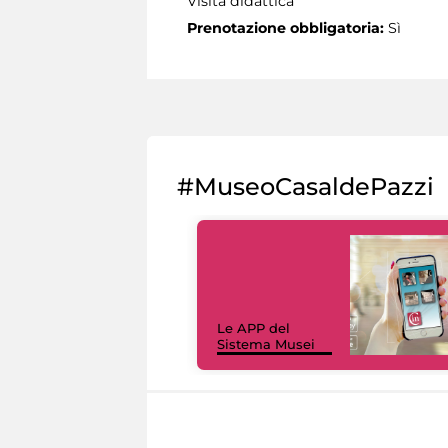
Visita didattica
Prenotazione obbligatoria:
Sì
#MuseoCasaldePazzi
Le APP del
Sistema Musei