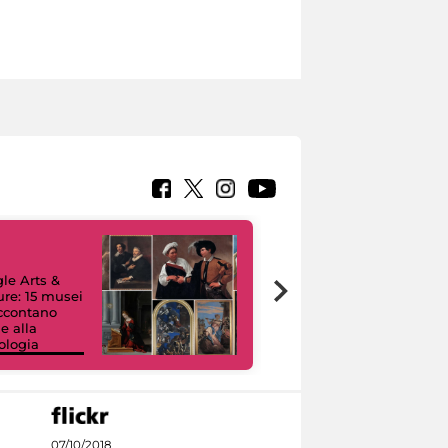
le Arts &
ure: 15 musei
accontano
e alla
ologia
I like MiC
07/10/2018