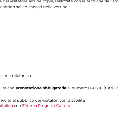
del visitatore alcune copie, realizzate con le tecniche dell’a
Neanderthal ed esposti nelle vetrine.
azione telefonica
tuita con
prenotazione obbligatoria
al numero 060608 (tutti i gi
 rivolte al pubblico dei visitatori con disabilità
itolina
con
Zètema Progetto Cultura