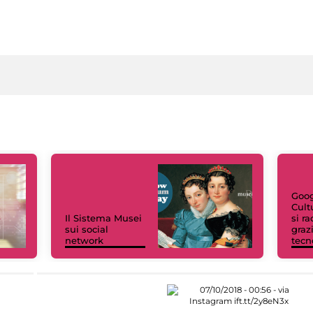
Goog
Cult
Il Sistema Musei
si r
sui social
grazi
network
tecn