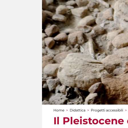
Home
>
Didattica
>
Progetti accessibili
>
Tu sei qui
Il Pleistocene