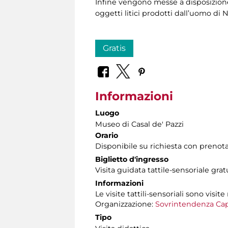
Infine vengono messe a disposizione 
oggetti litici prodotti dall’uomo di 
Gratis
Informazioni
Luogo
Museo di Casal de' Pazzi
Orario
Disponibile su richiesta con prenot
Biglietto d'ingresso
Visita guidata tattile-sensoriale gra
Informazioni
Le visite tattili-sensoriali sono visite
Organizzazione:
Sovrintendenza Cap
Tipo