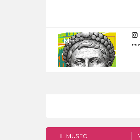
mus
IL MUSEO