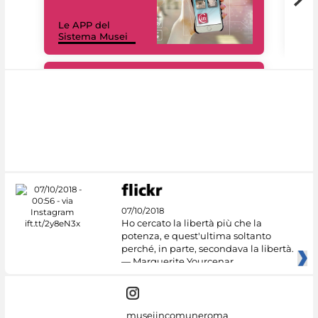
Il 
Le APP del
Mus
Sistema Musei
net
#DiscoverMiC
07/10/2018
Ho cercato la libertà più che la
potenza, e quest'ultima soltanto
perché, in parte, secondava la libertà.
— Marguerite Yourcenar
museiincomuneroma