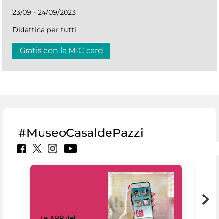
23/09 - 24/09/2023
Didattica per tutti
Gratis con la MIC card
#MuseoCasaldePazzi
Il 
Le APP del
Mus