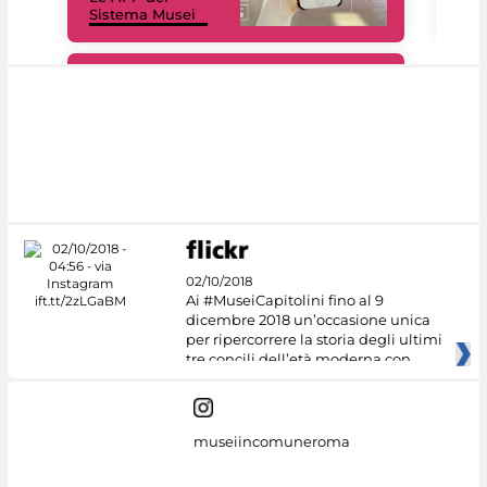
Sistema Musei
net
#DiscoverMiC
02/10/2018
Ai #MuseiCapitolini fino al 9
dicembre 2018 un’occasione unica
per ripercorrere la storia degli ultimi
tre concili dell’età moderna con
museiincomuneroma