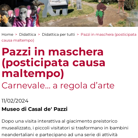
Home
>
Didattica
>
Didattica per tutti
>
Pazzi in maschera (posticipata
Tu sei qui
causa maltempo)
Pazzi in maschera
(posticipata causa
maltempo)
Carnevale... a regola d’arte
11/02/2024
Museo di Casal de' Pazzi
Dopo una visita interattiva al giacimento preistorico
musealizzato, i piccoli visitatori si trasformano in bambini
neandertaliani e partecipano ad una serie di attività