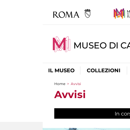
MUSEO DI CA
IL MUSEO
COLLEZIONI
Home
>
Avvisi
Tu sei qui
Avvisi
In cor