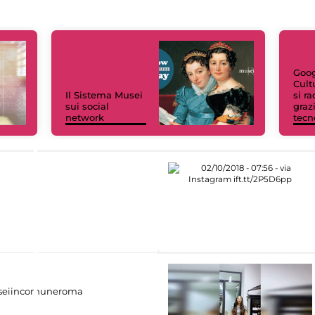
Goog
Cult
Il Sistema Musei
si r
sui social
grazi
network
tecn
eiincomuneroma