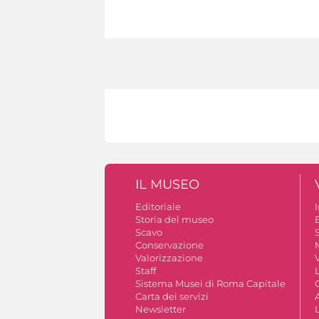
IL MUSEO
Editoriale
Storia del museo
B
Scavo
S
Conservazione
Valorizzazione
V
Staff
Sistema Musei di Roma Capitale
Carta dei servizi
A
Newsletter