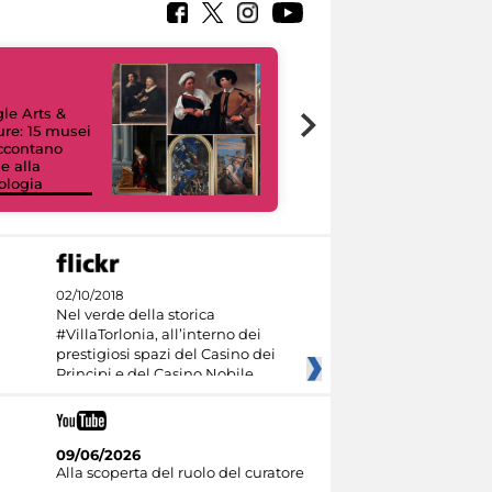
le Arts &
ure: 15 musei
accontano
e alla
ologia
I like MiC
02/10/2018
Nel verde della storica
#VillaTorlonia, all’interno dei
prestigiosi spazi del Casino dei
Principi e del Casino Nobile
09/06/2026
Alla scoperta del ruolo del curatore