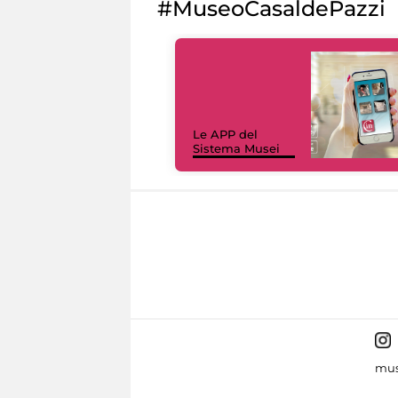
#MuseoCasaldePazzi
Le APP del
Sistema Musei
mus