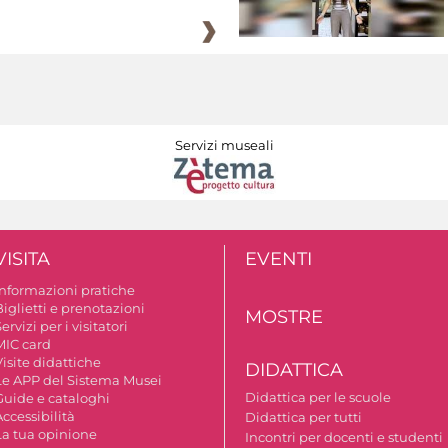
Servizi museali
VISITA
EVENTI
Informazioni pratiche
iglietti e prenotazioni
MOSTRE
ervizi per i visitatori
MIC card
isite didattiche
DIDATTICA
Le APP del Sistema Musei
Didattica per le scuole
Guide e cataloghi
ccessibilità
Didattica per tutti
La tua opinione
Incontri per docenti e studenti