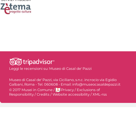
Leggi le recensioni su:
Museo di Casal de' Pazzi
Museo di Casal de' Pazzi, via Ciciliano, s.n.c. incrocio via Egidio
Galbani, Roma - Tel. 060608 - Email: info@museocasaldepazzi.it
© 2017 Musei in Comune
/
Privacy
/
Exclusions of
Responsibility
/
Credits
/
Website accessibility
/
XML-rss