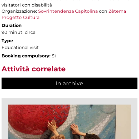
visitatori con disabilità
Organizzazione:
Sovrintendenza Capitolina
con
Zètema
Progetto Cultura
Duration
90 minuti circa
Type
Educational visit
Booking compulsory:
Sì
Attività correlate
In archive