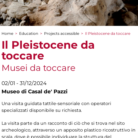
Home
>
Education
>
Projects accessible
>
Il Pleistocene da toccare
You are here
Il Pleistocene da
toccare
Musei da toccare
02/01 - 31/12/2024
Museo di Casal de' Pazzi
Una visita guidata tattile-sensoriale con operatori
specializzati disponibile su richiesta.
La visita parte da un racconto di ciò che si trova nel sito
archeologico, attraverso un apposito plastico ricostruttivo in
scala, dove è possibile individuare la struttura del