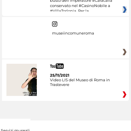
busto dell’imperatore #Caracalla
conservato nel #CasinoNobile a
#VillaTorlonia. Per la
museiincomuneroma
25/11/2021
Video LIS del Museo di Roma in
Trastevere
Servizi museali