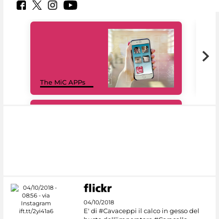
MiC
The MiC APPs
net
#DiscoverMiC
04/10/2018
E' di #Cavaceppi il calco in gesso del