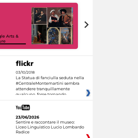
le Arts &
ure
I like MiC
03/10/2018
La Statua di fanciulla seduta nella
#CentraleMontemartini sembra
attendere tranquillamente
qualcuno, forse tornando
23/06/2026
Sentire e raccontare il museo:
Liceo Linguistico Lucio Lombardo
Radice