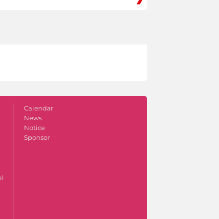
Calendar
News
Notice
Sponsor
ol