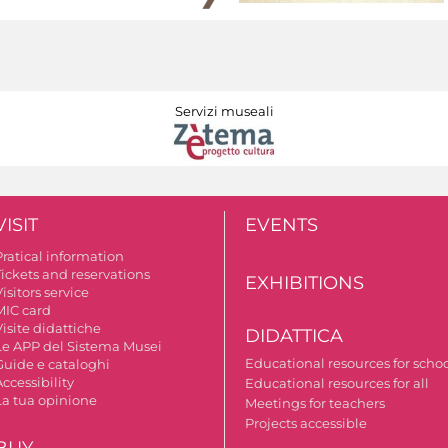
Servizi museali
VISIT
EVENTS
Pratical information
Tickets and reservations
EXHIBITIONS
isitors service
MIC card
isite didattiche
DIDATTICA
Le APP del Sistema Musei
Educational resources for scho
Guide e cataloghi
ccessibility
Educational resources for all
La tua opinione
Meetings for teachers
Projects accessible