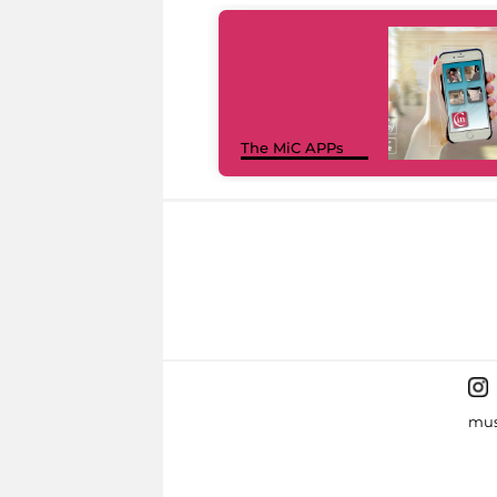
The MiC APPs
mus