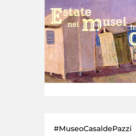
#MuseoCasaldePazzi