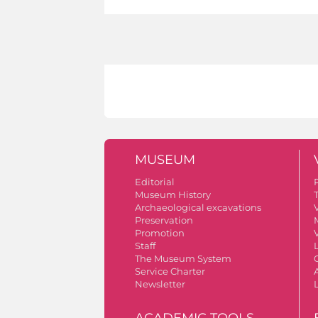
MUSEUM
Editorial
Museum History
Archaeological excavations
V
Preservation
Promotion
V
Staff
The Museum System
Service Charter
A
Newsletter