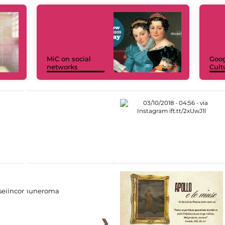
MiC on social
Goog
networks
Cult
eiincomuneroma