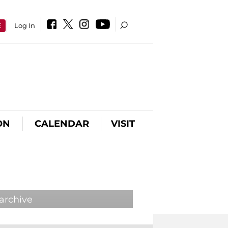
E
Log In
ON
CALENDAR
VISIT
 archive