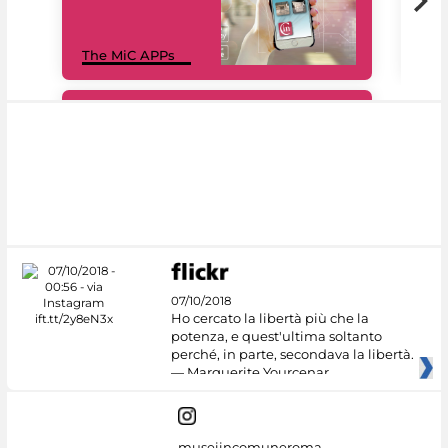
MiC
The MiC APPs
net
#DiscoverMiC
07/10/2018
Ho cercato la libertà più che la
potenza, e quest'ultima soltanto
perché, in parte, secondava la libertà.
— Marguerite Yourcenar
museiincomuneroma