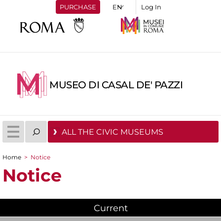
PURCHASE
Log In
MUSEO DI CASAL DE' PAZZI
ALL THE CIVIC MUSEUMS
Home
>
Notice
You are here
Notice
Current
(active tab)