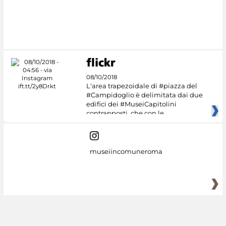
#DiscoverMiC
08/10/2018
L'area trapezoidale di #piazza del
#Campidoglio è delimitata dai due
edifici dei #MuseiCapitolini
contrapposti, che con le
museiincomuneroma