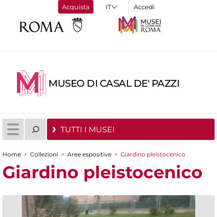
Acquista
Accedi
MUSEO DI CASAL DE' PAZZI
TUTTI I MUSEI
Home
>
Collezioni
>
Aree espositive
>
Giardino pleistocenico
Tu sei qui
Giardino pleistocenico