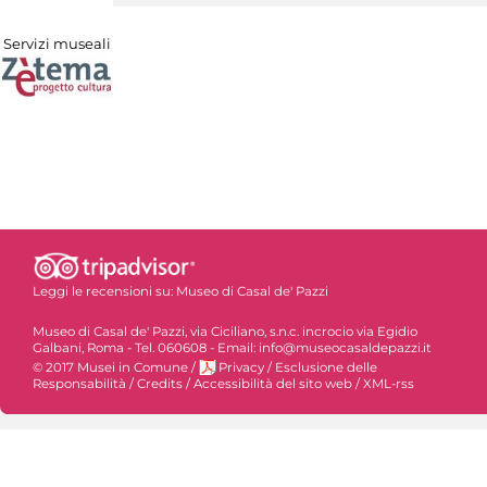
Servizi museali
Leggi le recensioni su:
Museo di Casal de' Pazzi
Museo di Casal de' Pazzi, via Ciciliano, s.n.c. incrocio via Egidio
Galbani, Roma - Tel. 060608 - Email: info@museocasaldepazzi.it
© 2017 Musei in Comune
/
Privacy
/
Esclusione delle
Responsabilità
/
Credits
/
Accessibilità del sito web
/
XML-rss