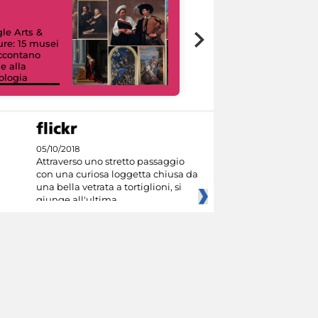
le Arts &
ure: 15 musei
accontano
e alla
ologia
I like MiC
05/10/2018
Attraverso uno stretto passaggio
con una curiosa loggetta chiusa da
una bella vetrata a tortiglioni, si
giunge all'ultima