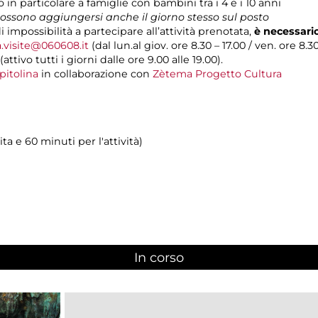
 in particolare a famiglie con bambini tra i 4 e i 10 anni
 possono aggiungersi anche il giorno stesso sul posto
di impossibilità a partecipare all’attività prenotata,
è necessari
a.visite@060608.it
(dal lun.al giov. ore 8.30 – 17.00 / ven. ore 8.3
(attivo tutti i giorni dalle ore 9.00 alle 19.00).
pitolina
in collaborazione con
Zètema Progetto Cultura
ita e 60 minuti per l'attività)
In corso
(scheda attiva)