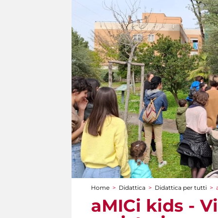
Home
>
Didattica
>
Didattica per tutti
>
Tu sei qui
aMICi kids - V