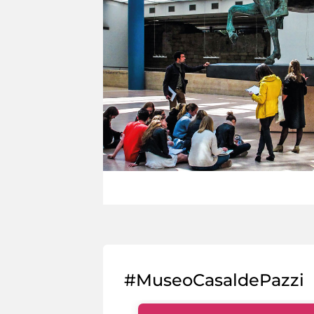
#MuseoCasaldePazzi