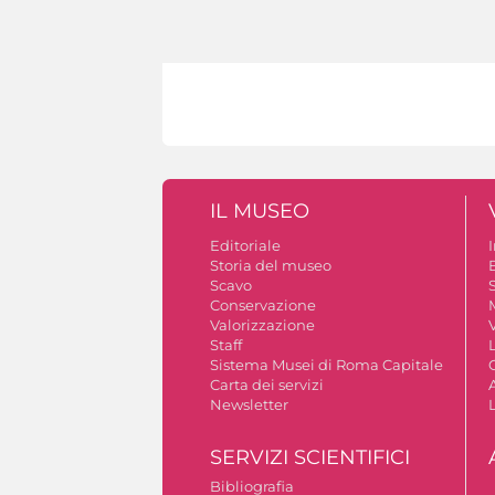
IL MUSEO
Editoriale
Storia del museo
B
Scavo
S
Conservazione
Valorizzazione
V
Staff
Sistema Musei di Roma Capitale
Carta dei servizi
A
Newsletter
SERVIZI SCIENTIFICI
Bibliografia