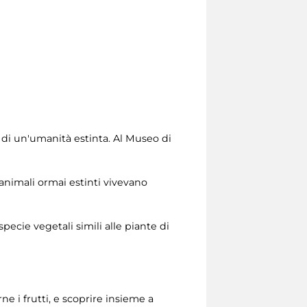
po di un'umanità estinta. Al Museo di
 animali ormai estinti vivevano
ecie vegetali simili alle piante di
ne i frutti, e scoprire insieme a