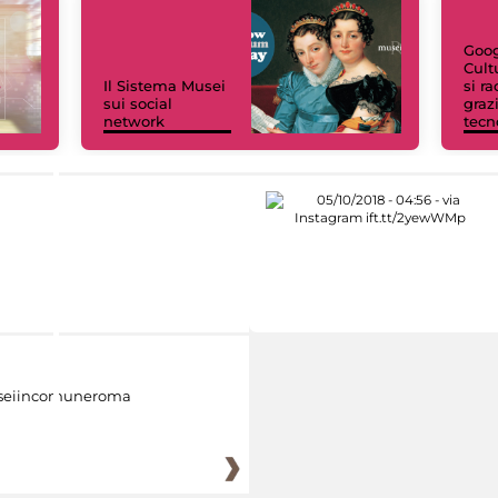
Goog
Cult
Il Sistema Musei
si r
sui social
grazi
network
tecn
eiincomuneroma