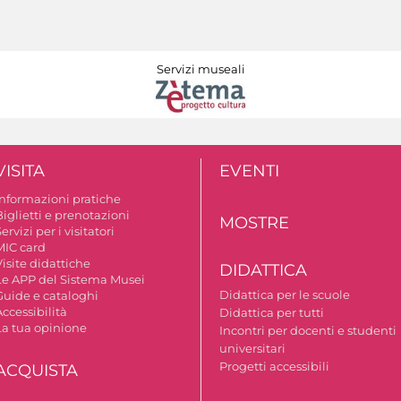
Servizi museali
VISITA
EVENTI
Informazioni pratiche
iglietti e prenotazioni
MOSTRE
ervizi per i visitatori
MIC card
isite didattiche
DIDATTICA
Le APP del Sistema Musei
Didattica per le scuole
Guide e cataloghi
ccessibilità
Didattica per tutti
La tua opinione
Incontri per docenti e studenti
universitari
Progetti accessibili
ACQUISTA