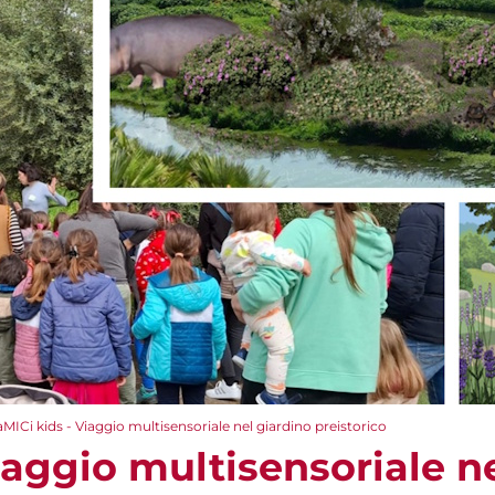
aMICi kids - Viaggio multisensoriale nel giardino preistorico
iaggio multisensoriale n