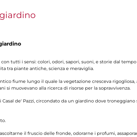
giardino
giardino
con tutti i sensi: colori, odori, sapori, suoni, e storie dal tem
ita tra piante antiche, scienza e meraviglia.
antico fiume lungo il quale la vegetazione cresceva rigogliosa,
ni si muovevano alla ricerca di risorse per la sopravvivenza.
 Casal de' Pazzi, circondato da un giardino dove troneggiano sp
to.
ascoltarne il fruscio delle fronde, odorarne i profumi, assaporar