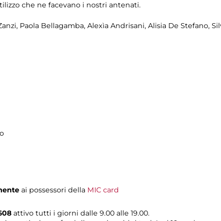
utilizzo che ne facevano i nostri antenati.
 Zanzi, Paola Bellagamba, Alexìa Andrisani, Alisia De Stefano, Sil
no
mente
ai possessori della
MIC card
608
attivo tutti i giorni dalle 9.00 alle 19.00.