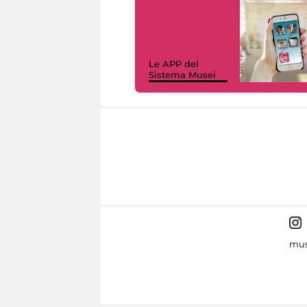
Le APP del
Sistema Musei
mus