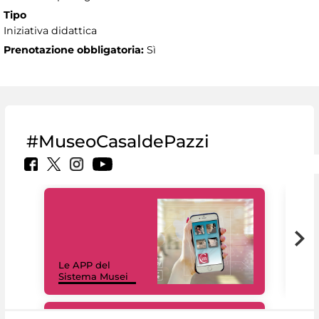
Tipo
Iniziativa didattica
Prenotazione obbligatoria:
Sì
#MuseoCasaldePazzi
Il 
Le APP del
Mus
Sistema Musei
net