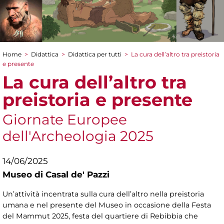
Home
>
Didattica
>
Didattica per tutti
>
La cura dell’altro tra preistoria
Tu sei qui
e presente
La cura dell’altro tra
preistoria e presente
Giornate Europee
dell'Archeologia 2025
14/06/2025
Museo di Casal de' Pazzi
Un’attività incentrata sulla cura dell’altro nella preistoria
umana e nel presente del Museo in occasione della Festa
del Mammut 2025, festa del quartiere di Rebibbia che