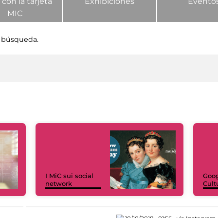
 con la tarjeta
Exhibiciones
Evento
MIC
 búsqueda.
I MiC sui social
Goog
network
Cult