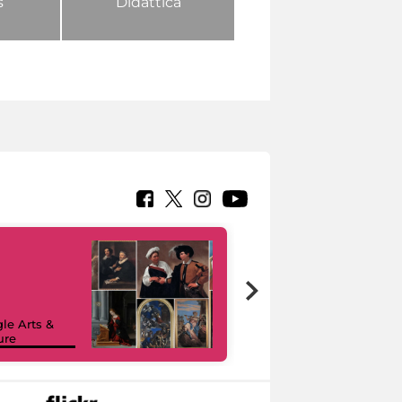
s
Didattica
le Arts &
ure
I like MiC