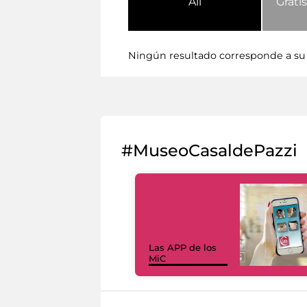
All
Gratis
Ningún resultado corresponde a su
#MuseoCasaldePazzi
Las APP de los
MiC