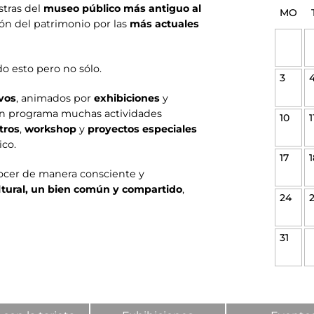
stras del
museo público más antiguo al
MO
ión del patrimonio por las
más actuales
 esto pero no sólo.
3
vos
, animados por
exhibiciones
y
 en programa muchas actividades
10
1
tros
,
workshop
y
proyectos especiales
ico.
17
1
ocer de manera consciente y
ltural, un bien común y compartido
,
24
31