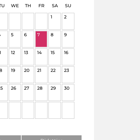
TU
WE
TH
FR
SA
SU
1
2
4
5
6
7
8
9
1
12
13
14
15
16
8
19
20
21
22
23
25
26
27
28
29
30