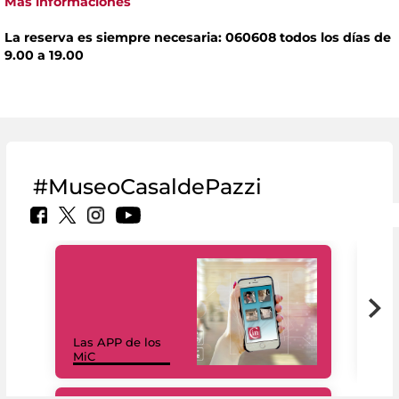
Más informaciones
La reserva es siempre necesaria: 060608 todos los días de
9.00 a 19.00
#MuseoCasaldePazzi
Las APP de los
I Mi
MiC
net