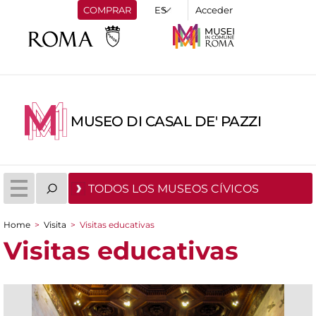
COMPRAR
Acceder
MUSEO DI CASAL DE' PAZZI
TODOS LOS MUSEOS CÍVICOS
Home
>
Visita
>
Visitas educativas
You are here
Visitas educativas