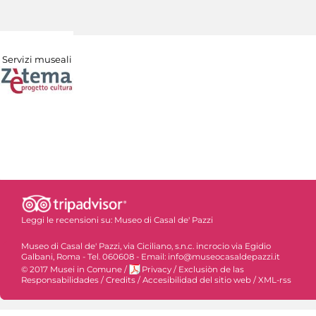
Servizi museali
Leggi le recensioni su:
Museo di Casal de' Pazzi
Museo di Casal de' Pazzi, via Ciciliano, s.n.c. incrocio via Egidio
Galbani, Roma - Tel. 060608 - Email: info@museocasaldepazzi.it
© 2017 Musei in Comune
/
Privacy
/
Exclusiòn de las
Responsabilidades
/
Credits
/
Accesibilidad del sitio web
/
XML-rss