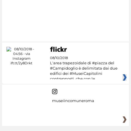
#DiscoverMiC
08/10/2018
L'area trapezoidale di #piazza del
#Campidoglio è delimitata dai due
edifici dei #MuseiCapitolini
contrapposti, che con le
museiincomuneroma