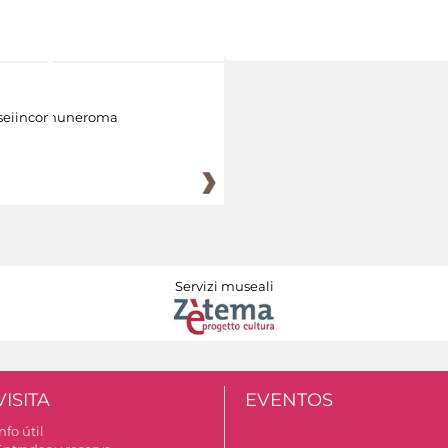
eiincomuneroma
Servizi museali
VISITA
EVENTOS
nfo útil