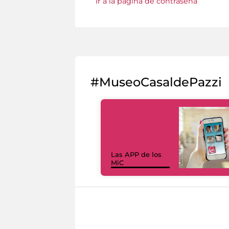
Ir a la página de contraseña
#MuseoCasaldePazzi
Las APP de los
MiC