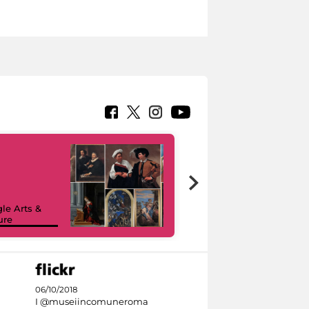
le Arts &
ure
I like MiC
06/10/2018
I @museiincomuneroma