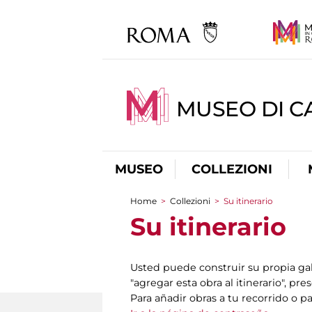
MUSEO DI CA
MUSEO
COLLEZIONI
Home
>
Collezioni
>
Su itinerario
You are here
Su itinerario
Usted puede construir su propia gale
"agregar esta obra al itinerario", pre
Para añadir obras a tu recorrido o p