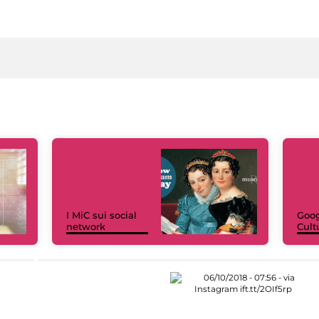
I MiC sui social
Goog
network
Cult