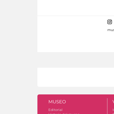
mus
MUSEO
Editorial
I