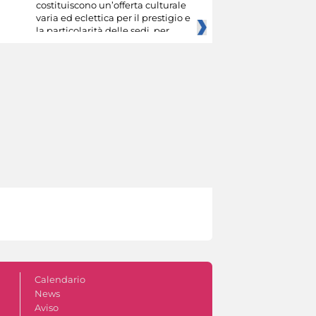
costituiscono un’offerta culturale
varia ed eclettica per il prestigio e
la particolarità delle sedi, per
Calendario
News
Aviso