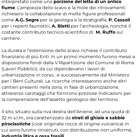
interpretato come una
porzione del letto di un antico
fiume
. L’ampiezza dello scavo e la mole dei ritrovamenti
richiesero la collaborazione di molte figure professionali
come
A.G. Segre
per la geologia e la stratigrafia,
P. Cassoli
per i reperti faunistici,
A. Bietti
per l’archeologia, nonché il
costante contributo tecnico-scientifico di
M. Ruffo
sul
cantiere.
La durata e l’estensione dello scavo richiese il contributo
finanziario di più Enti. In un primo momento furono messi a
disposizione fondi dalla V Ripartizione del Comune di Roma
(Lavori Pubblici), da cui dipendevano i lavori di
urbanizzazione in corso, e successivamente dal Ministero
per i Beni Culturali. Le ricerche interessarono anche altri
cantieri presenti nella zona, in fase di urbanizzazione,
attraverso carotaggi che fornirono preziose indicazioni per
la comprensione dell’assetto geologico del territorio.
Il sito, situato sulla riva destra dell’Aniene, ad una quota di
32 m s.l.m., era caratterizzato da
strati di ghiaie e sabbie
piroclastiche
(cioè originate rocce di origine vulcanica) in
cui sono furono rinvenuti, con distribuzione non uniforme,
industria litica e ossa fossili
.