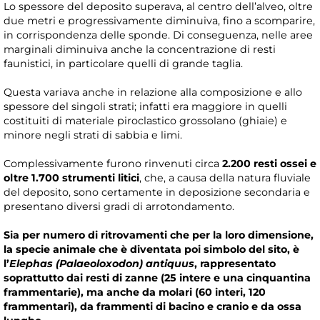
Lo spessore del deposito superava, al centro dell’alveo, oltre
due metri e progressivamente diminuiva, fino a scomparire,
in corrispondenza delle sponde. Di conseguenza, nelle aree
marginali diminuiva anche la concentrazione di resti
faunistici, in particolare quelli di grande taglia.
Questa variava anche in relazione alla composizione e allo
spessore del singoli strati; infatti era maggiore in quelli
costituiti di materiale piroclastico grossolano (ghiaie) e
minore negli strati di sabbia e limi.
Complessivamente furono rinvenuti circa
2.200 resti ossei e
oltre 1.700 strumenti litici
, che, a causa della natura fluviale
del deposito, sono certamente in deposizione secondaria e
presentano diversi gradi di arrotondamento.
Sia per numero di ritrovamenti che per la loro dimensione,
la specie animale che è diventata poi simbolo del sito, è
l’
Elephas (Palaeoloxodon) antiquus
, rappresentato
soprattutto dai resti di zanne (25 intere e una cinquantina
frammentarie), ma anche da molari (60 interi, 120
frammentari), da frammenti di bacino e cranio e da ossa