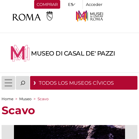
COMPRAR
Acceder
MUSEO DI CASAL DE' PAZZI
TODOS LOS MUSEOS CÍVICOS
Home
>
Museo
>
Scavo
You are here
Scavo