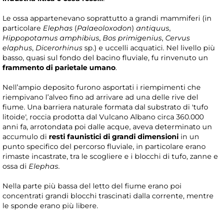
Le ossa appartenevano soprattutto a grandi mammiferi (in
particolare
Elephas
(
Palaeoloxodon
)
antiquus
,
Hippopotamus amphibius
,
Bos primigenius
,
Cervus
elaphus
,
Dicerorhinus
sp.) e uccelli acquatici. Nel livello più
basso, quasi sul fondo del bacino fluviale, fu rinvenuto un
frammento di parietale umano
.
Nell’ampio deposito furono asportati i riempimenti che
riempivano l’alveo fino ad arrivare ad una delle rive del
fiume. Una barriera naturale formata dal substrato di 'tufo
litoide', roccia prodotta dal Vulcano Albano circa 360.000
anni fa, arrotondata poi dalle acque, aveva determinato un
accumulo di
resti faunistici di grandi dimensioni
in un
punto specifico del percorso fluviale, in particolare erano
rimaste incastrate, tra le scogliere e i blocchi di tufo, zanne e
ossa di
Elephas
.
Nella parte più bassa del letto del fiume erano poi
concentrati grandi blocchi trascinati dalla corrente, mentre
le sponde erano più libere.