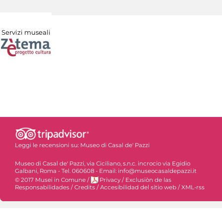
Servizi museali
Leggi le recensioni su:
Museo di Casal de' Pazzi
Museo di Casal de' Pazzi, via Ciciliano, s.n.c. incrocio via Egidio
Galbani, Roma - Tel. 060608 - Email: info@museocasaldepazzi.it
© 2017 Musei in Comune
/
Privacy
/
Exclusiòn de las
Responsabilidades
/
Credits
/
Accesibilidad del sitio web
/
XML-rss