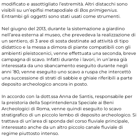
modificato e assottigliato l’estremità. Altri distacchi sono
visibili su un’epifisi metapodiale di
Bos primigenius
.
Entrambi gli oggetti sono stati usati come strumenti.
Nel giugno del 2013, durante la sistemazione a giardino
nell’area esterna al museo, che prevedeva la realizzazione di
un sentiero, di 3 aree di sosta destinate ad attività di tipo
didattico e la messa a dimora di piante compatibili con gli
ambienti pleistocenici, venne effettuata una seconda, breve
campagna di scavo. Infatti durante i lavori, in un’area già
interessata da uno sbancamento eseguito durante negli
anni ’80, venne eseguito uno scavo a ruspa che intercettò
una successione di strati di sabbie e ghiaie riferibili a parte
deposito archeologico ancora in posto.
In accordo con la dott.ssa Anna de Santis, responsabile per
la preistoria della Soprintendenza Speciale ai Beni
Archeologici di Roma, venne quindi eseguito lo scavo
stratigrafico di un piccolo lembo di deposito archeologico. Si
trattava di un’area di sponda del corso fluviale principale,
interessato anche da un altro piccolo canale fluviale di
regime piuttosto intenso.