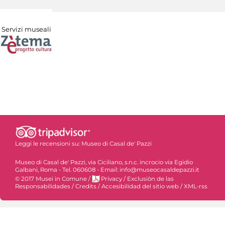
Servizi museali
Leggi le recensioni su:
Museo di Casal de' Pazzi
Museo di Casal de' Pazzi, via Ciciliano, s.n.c. incrocio via Egidio
Galbani, Roma - Tel. 060608 - Email: info@museocasaldepazzi.it
© 2017 Musei in Comune
/
Privacy
/
Exclusiòn de las
Responsabilidades
/
Credits
/
Accesibilidad del sitio web
/
XML-rss