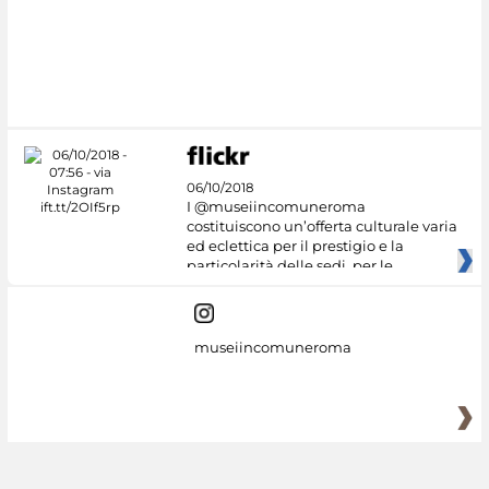
#DiscoverMiC
06/10/2018
I @museiincomuneroma
costituiscono un’offerta culturale varia
ed eclettica per il prestigio e la
particolarità delle sedi, per le
museiincomuneroma