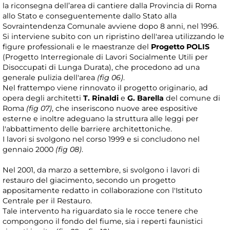
la riconsegna dell’area di cantiere dalla Provincia di Roma
allo Stato e conseguentemente dallo Stato alla
Sovraintendenza Comunale avviene dopo 8 anni, nel 1996.
Si interviene subito con un ripristino dell'area utilizzando le
figure professionali e le maestranze del
Progetto POLIS
(Progetto Interregionale di Lavori Socialmente Utili per
Disoccupati di Lunga Durata), che procedono ad una
generale pulizia dell'area
(fig 06)
.
Nel frattempo viene rinnovato il progetto originario, ad
opera degli architetti
T. Rinaldi
e
G. Barella
del comune di
Roma
(fig 07)
, che inseriscono nuove aree espositive
esterne e inoltre adeguano la struttura alle leggi per
l'abbattimento delle barriere architettoniche.
I lavori si svolgono nel corso 1999 e si concludono nel
gennaio 2000
(fig 08)
.
Nel 2001, da marzo a settembre, si svolgono i lavori di
restauro del giacimento, secondo un progetto
appositamente redatto in collaborazione con l'Istituto
Centrale per il Restauro.
Tale intervento ha riguardato sia le rocce tenere che
compongono il fondo del fiume, sia i reperti faunistici