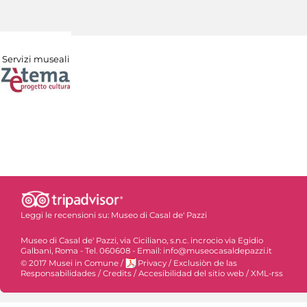
Servizi museali
Leggi le recensioni su:
Museo di Casal de' Pazzi
Museo di Casal de' Pazzi, via Ciciliano, s.n.c. incrocio via Egidio
Galbani, Roma - Tel. 060608 - Email: info@museocasaldepazzi.it
© 2017 Musei in Comune
/
Privacy
/
Exclusiòn de las
Responsabilidades
/
Credits
/
Accesibilidad del sitio web
/
XML-rss