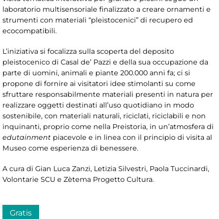
laboratorio multisensoriale finalizzato a creare ornamenti e
strumenti con materiali “pleistocenici” di recupero ed
ecocompatibili.
L’iniziativa si focalizza sulla scoperta del deposito
pleistocenico di Casal de’ Pazzi e della sua occupazione da
parte di uomini, animali e piante 200.000 anni fa; ci si
propone di fornire ai visitatori idee stimolanti su come
sfruttare responsabilmente materiali presenti in natura per
realizzare oggetti destinati all’uso quotidiano in modo
sostenibile, con materiali naturali, riciclati, riciclabili e non
inquinanti, proprio come nella Preistoria, in un’atmosfera di
edutainment
piacevole e in linea con il principio di visita al
Museo come esperienza di benessere.
A cura di Gian Luca Zanzi, Letizia Silvestri, Paola Tuccinardi,
Volontarie SCU e Zètema Progetto Cultura.
Gratis