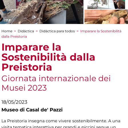
Home
>
Didáctica
>
Didáctica para todos
>
Imparare la Sostenibilità
You are here
dalla Preistoria
Imparare la
Sostenibilità dalla
Preistoria
Giornata internazionale dei
Musei 2023
18/05/2023
Museo di Casal de' Pazzi
La Preistoria insegna come vivere sostenibilmente. A una
visita tematica interattiva per grandi e piccini segue un