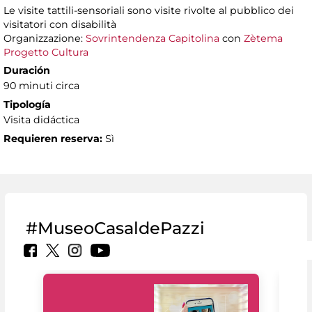
Le visite tattili-sensoriali sono visite rivolte al pubblico dei
visitatori con disabilità
Organizzazione:
Sovrintendenza Capitolina
con
Zètema
Progetto Cultura
Duración
90 minuti circa
Tipología
Visita didáctica
Requieren reserva:
Sì
#MuseoCasaldePazzi