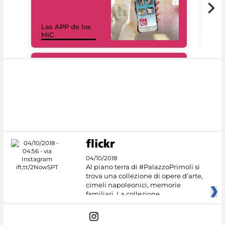
Las APP de los
I Mi
MiC
net
#DiscoverMiC
04/10/2018
Al piano terra di #PalazzoPrimoli si
trova una collezione di opere d’arte,
cimeli napoleonici, memorie
familiari. La collezione