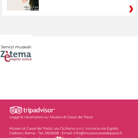
Servizi museali
Leggi le recensioni su:
Museo di Casal de' Pazzi
Museo di Casal de' Pazzi, via Ciciliano, s.n.c. incrocio via Egidio
Galbani, Roma - Tel. 060608 - Email: info@museocasaldepazzi.it