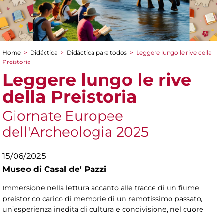
Home
>
Didáctica
>
Didáctica para todos
>
Leggere lungo le rive della
You are here
Preistoria
Leggere lungo le rive
della Preistoria
Giornate Europee
dell'Archeologia 2025
15/06/2025
Museo di Casal de' Pazzi
Immersione nella lettura accanto alle tracce di un fiume
preistorico carico di memorie di un remotissimo passato,
un’esperienza inedita di cultura e condivisione, nel cuore