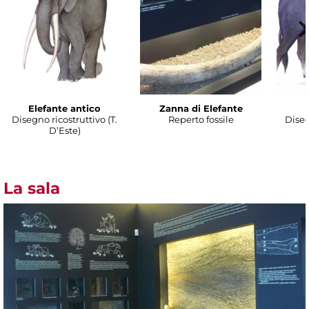
Elefante antico
Zanna di Elefante
Disegno ricostruttivo (T.
Reperto fossile
Diseg
D’Este)
La sala