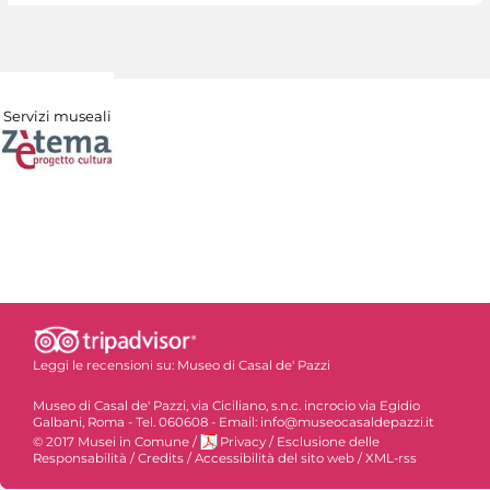
Servizi museali
Leggi le recensioni su:
Museo di Casal de' Pazzi
Museo di Casal de' Pazzi, via Ciciliano, s.n.c. incrocio via Egidio
Galbani, Roma - Tel. 060608 - Email: info@museocasaldepazzi.it
© 2017 Musei in Comune
/
Privacy
/
Esclusione delle
Responsabilità
/
Credits
/
Accessibilità del sito web
/
XML-rss