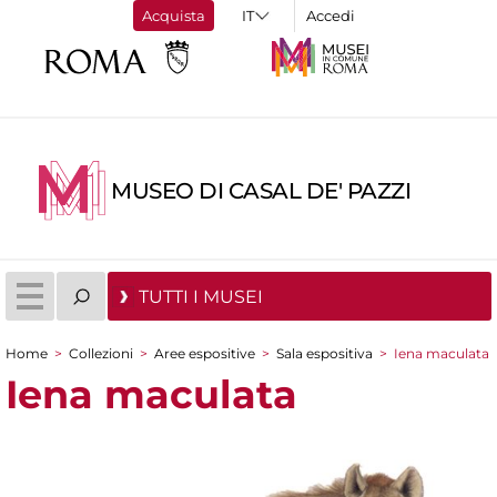
Acquista
Accedi
MUSEO DI CASAL DE' PAZZI
TUTTI I MUSEI
Home
>
Collezioni
>
Aree espositive
>
Sala espositiva
>
Iena maculata
Tu sei qui
Iena maculata